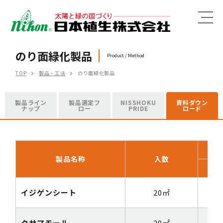
MENU
のり面緑化製品
Product / Method
TOP
製品・工法
のり面緑化製品
製品ライン
製品選定フ
NISSHOKU
資料ダウン
ナップ
ロー
PRIDE
ロード
製品名称
入数
幅
イジゲンシート
20㎡
1m
クサマモール
20㎡
1m