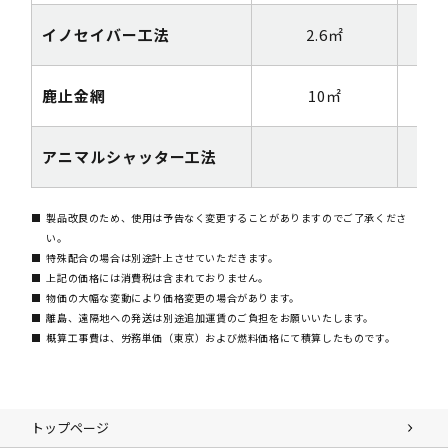
イノセイバー工法
2.6㎡
鹿止金網
10㎡
2m
アニマルシャッター工法
製品改良のため、使用は予告なく変更することがありますのでご了承くださ
い。
特殊配合の場合は別途計上させていただきます。
上記の価格には消費税は含まれておりません。
物価の大幅な変動により価格変更の場合があります。
離島、遠隔地への発送は別途追加運賃のご負担をお願いいたします。
概算工事費は、労務単価（東京）および燃料価格にて積算したものです。
トップページ