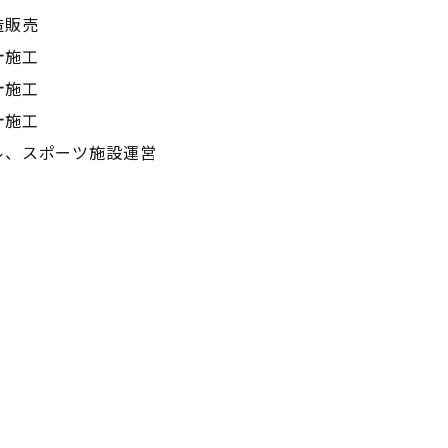
造販売
計施工
計施工
計施工
ル、スポーツ施設運営