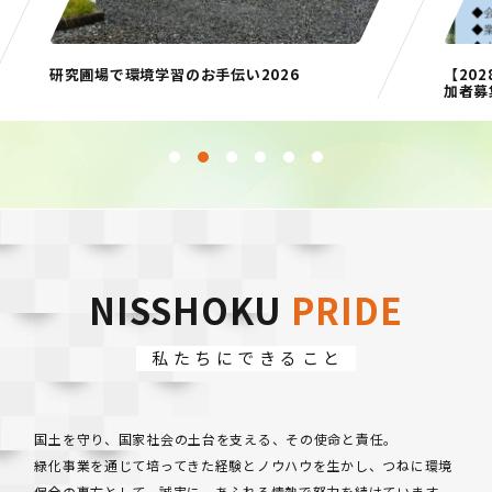
【2028年卒向け】夏季WEB会社説明会 参
「日
加者募集中！
サイ
1
2
3
4
5
6
NISSHOKU
PRIDE
私たちにできること
国土を守り、国家社会の土台を支える、その使命と責任。
緑化事業を通じて培ってきた経験とノウハウを生かし、つねに環境
保全の裏方として、誠実に、あふれる情熱で努力を続けています。