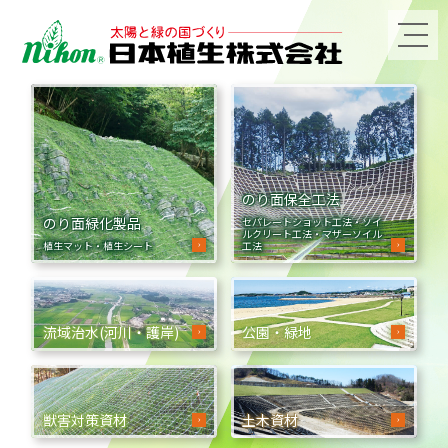
MENU
のり面保全工法
のり面緑化製品
セパレートショット工法・ソイ
ルクリート工法・マザーソイル
植生マット・植生シート
工法
流域治水(河川・護岸)
公園・緑地
獣害対策資材
土木資材