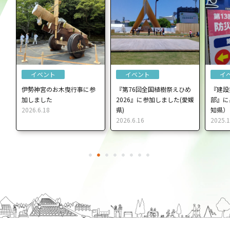
イベント
イベント
木曳行事に参
『第76回全国植樹祭えひめ
『建設技術フェア2025 in 中
2026』に参加しました(愛媛
部』に出展しました！（愛
県)
知県）
2026.6.16
2025.12.17
1
2
3
4
5
6
7
8