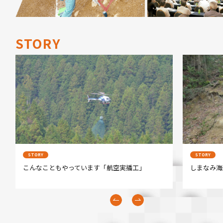
STORY
STORY
STORY
しまなみ海道の島（伯方島）で、民家を守る
鉄道の
Next
Previous