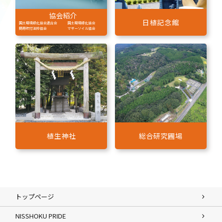
協会紹介
日植記念館
国土環境緑化協会連合会
国土環境緑化協会
簡易吹付法枠協会
マザーソイル協会
植生神社
総合研究圃場
トップページ
NISSHOKU PRIDE