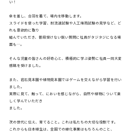
い！
傘を差し、合羽を着て、場内を移動します。
スライドを使った学習、耐流速試験や人工降雨試験の見学など、ど
れも意欲的に取り
組んでいただき、普段受けない鋭い質問に社員がタジタジになる場
面も…。
そんな児童の皆さんの好奇心と、積極的に学ぶ姿勢に社員一同大変
感銘を受けました。
また、岩石見本園や植物見本園ではゲームを交えながら学習を行い
ました。
実際に見て、触って、においを感じながら、自然や植物について楽
しく学んでいただき
ました。
次の世代に伝え、育てること。これは私たちの大切な役割です。
これからも日本植生は、全国での緑化事業はもちろんのこと、