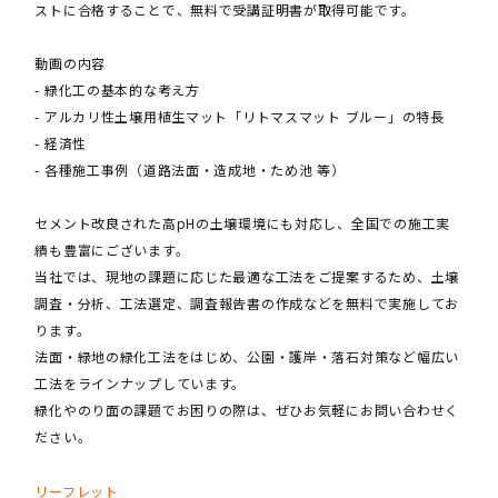
ストに合格することで、無料で受講証明書が取得可能です。
動画の内容
- 緑化工の基本的な考え方
- アルカリ性土壌用植生マット「リトマスマット ブルー」の特長
- 経済性
- 各種施工事例（道路法面・造成地・ため池 等）
セメント改良された高pHの土壌環境にも対応し、全国での施工実
績も豊富にございます。
当社では、現地の課題に応じた最適な工法をご提案するため、土壌
調査・分析、工法選定、調査報告書の作成などを無料で実施してお
ります。
法面・緑地の緑化工法をはじめ、公園・護岸・落石対策など幅広い
工法をラインナップしています。
緑化やのり面の課題でお困りの際は、ぜひお気軽にお問い合わせく
ださい。
リーフレット