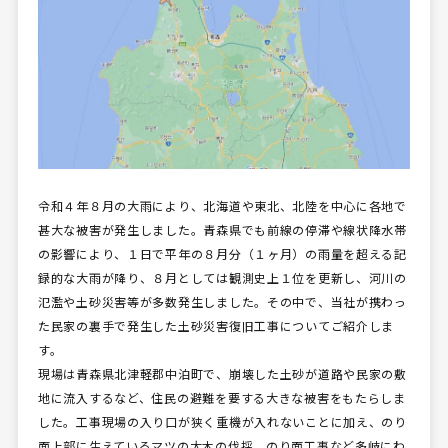
令和４年８月の大雨により、北海道や東北、北陸を中心に各地で
甚大な被害が発生しました。青森県でも前線の停滞や線状降水帯
の影響により、１日で平年の８月分（１ヶ月）の雨量を超える記
録的な大雨が降り、８月としては観測史上１位を更新し、河川の
氾濫や土砂災害等が多数発生しました。その中で、当社が携わっ
た民家の裏手で発生した土砂災害復旧工事についてご紹介しま
す。
現場は青森県北津軽郡中泊町で、崩壊した土砂が道路や民家の敷
地に流入するなど、住民の避難を要する大きな被害をもたらしま
した。工事現場の入り口が狭く重機が入れないことに加え、のり
面上部に生えているマツの大木の伐採、のり面工事など多岐にわ