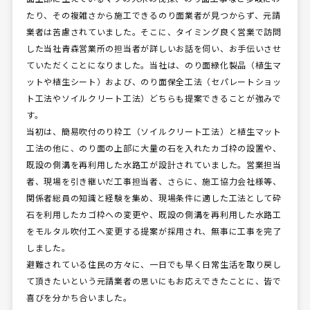
たり、その複雑さから施工できるのり面業者が見つからず、元請
業者は苦慮されていました。そこに、タイミング良く営業で訪問
した当社青森営業所の担当者が詳しいお話を伺い、お手伝いさせ
ていただくことになりました。当社は、のり面緑化製品（植生マ
ットや植生シート）および、のり面保全工法（セパレートショッ
ト工法やソイルクリート工法）どちらも提案できることが強みで
す。
当初は、簡易吹付のり枠工（ソイルクリート工法）と植生マット
工法の他に、のり面の上部に大量の石を入れたカゴ枠の設置や、
既設の側溝を再利用した水路工が設計されていました。営業担当
者、現場を引き継いだ工事担当者、さらに、施工協力会社様等、
関係者総員の知識と経験を集め、現場条件に適した工法として砕
石を利用したカゴ枠への変更や、既設の側溝を再利用した水路工
をモルタル吹付工へ変更する提案が採用され、無事に工事を完了
しました。
避難されている住民の方々に、一日でも早く日常生活を取り戻し
て頂きたいという元請業者の思いにもお応えできたことに、皆で
喜びを分かち合いました。