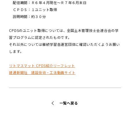
配信期間：Ｒ６年４月現在～Ｒ７年６月末日
ＣＰＤＳ：１ユニット取得
説明時間：約３０分
CPDSのユニット取得については、全国土木管理技士会連合会の学
習プログラムに認定されたものです。
それ以外については継続学習各運営団体に確認いただくようお願い
します。
リトマスマット CPDS紹介リーフレット
建通新聞社 建設技術・工法動画サイト
一覧へ戻る