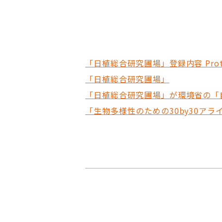
「日植総合研究圃場」登録内容 Protect
「日植総合研究圃場」
「日植総合研究圃場」が環境省の「
「生物多様性のための30by30ア