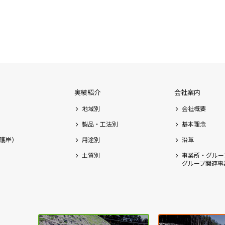
実績紹介
会社案内
地域別
会社概要
製品・工法別
基本理念
護岸）
用途別
沿革
土質別
事業所・グルー
グループ関連事