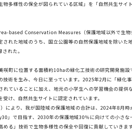
物多様性の保全が図られている区域」を「自然共生サイ
e area-based Conservation Measures（保護地
定された地域のうち、国立公園等の自然保護地域を除いた地域
録された。
美咲町に位置する面積約10haの緑化工技術の研究開発施設
の技術を生み、今日に至っています。2025年2月に「緑化
されていることに加え、地元の小学生への学習機会の提供
を受け、自然共生サイトに認定されています。
）により、我が国陸域の保護地域の合計は、2024年8月時点か
0by30」で目指す、2030年の保護地域30％に向けての小
高める」技術で生物多様性の保全や回復に貢献していきま