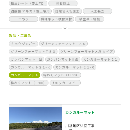
植生シート（盛土用）
侵食防止
強酸性 アルカリ性土壌用
自然侵入促進工
人工張芝
土のう
繊維ネット吹付資材
植生帯・編柵
製品・工法名
キョウジンガー
グリーンフォーマットＴ３０
グリーンフォーマットＴ５０
グリーンフォーマットメガ タイプ
ガンバンマットⅠ型
ガンバンマットⅡ型
カンガルーマット２１
カンガルーマット２１-Ｋ
カンガルーマット２１-Ｒ
カンガルーマット
枠わくマット（1300）
枠わくマット（1700）
リョッカースイロ
カンガルーマット
川袋地区法面工事