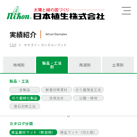
MENU
実績紹介
Actual Examples
TOP
カテゴリー カンガルーマット
製品・工法
地域別
用途別
土質別
別
製品・工法
全製品
獣害対策資材
のり面保全工法
のり面緑化製品
流域治水
公園・緑地
落石対策工法
カタログ分類
植生基材マット（軟岩用）
植生マット（切土用）