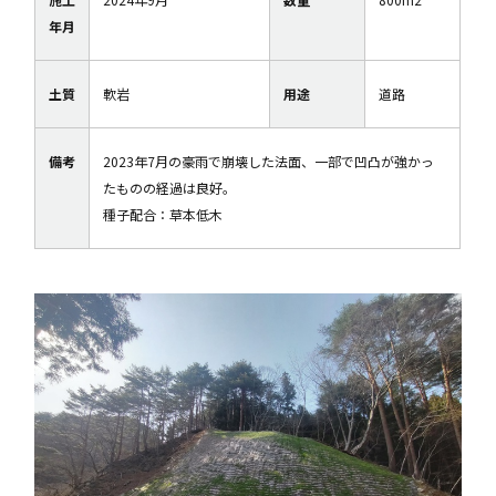
年月
土質
軟岩
用途
道路
備考
2023年7月の豪雨で崩壊した法面、一部で凹凸が強かっ
たものの経過は良好。
種子配合：草本低木