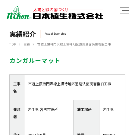
MENU
実績紹介
Actual Examples
TOP
実績
市道上摂待門沢線上摂待地区道路法面災害復旧工事
カンガルーマット
工事
市道上摂待門沢線上摂待地区道路法面災害復旧工事
名
発注
岩手県 宮古市役所
施工場所
岩手県
者
施工
2024年9月
数量
800m2