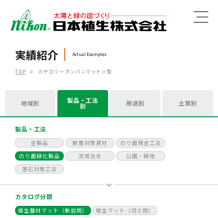
MENU
実績紹介
Actual Examples
TOP
カテゴリー ガンバンマットⅡ型
製品・工法
地域別
用途別
土質別
別
製品・工法
全製品
獣害対策資材
のり面保全工法
のり面緑化製品
流域治水
公園・緑地
落石対策工法
カタログ分類
植生基材マット（軟岩用）
植生マット（切土用）