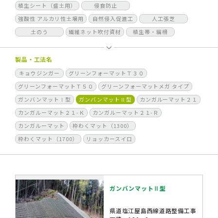
植生シート（盛土用）
侵食防止
強酸性 アルカリ性土壌用
自然侵入促進工
人工張芝
土のう
繊維ネット吹付資材
植生帯・編柵
製品・工法名
キョウジンガー
グリーンフォーマットＴ３０
グリーンフォーマットＴ５０
グリーンフォーマットメガ タイプ
ガンバンマットⅠ型
ガンバンマットⅡ型
カンガルーマット２１
カンガルーマット２１-Ｋ
カンガルーマット２１-Ｒ
カンガルーマット
枠わくマット（1300）
枠わくマット（1700）
リョッカースイロ
ガンバンマットⅡ型
県道塩江屋島西線道路整備工事