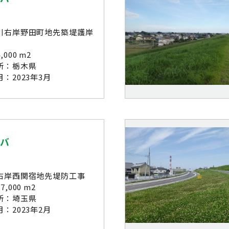
川右岸野田町地先築堤護岸
000 m2
所：栃木県
：2023年3月
シバ
右岸西関宿地先堤防工事
,000 m2
所：埼玉県
：2023年2月