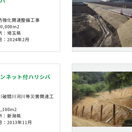
シバ
防強化関連整備工事
,000m2
所：埼玉県
：2024年2月
ーンネット付ハリシバ
川破間川河川等災害関連工
,100m2
所：新潟県
：2013年11月