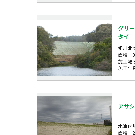
グリ
タイ
相川北
面積：3.
施工場
施工年月
アサ
木津内
面積：25