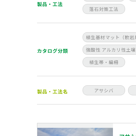
製品・工法
落石対策工法
植生基材マット（軟岩
強酸性 アルカリ性土壌
カタログ分類
植生帯・編柵
アサシバ
製品・工法名