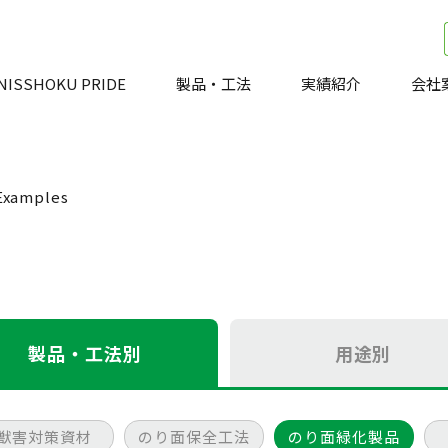
NISSHOKU PRIDE
製品・工法
実績紹介
会社
Examples
製品・工法別
用途別
獣害対策資材
のり面保全工法
のり面緑化製品