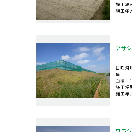
施工場
施工年月
アサ
目吹河
事
面積：15
施工場
施工年月
ワラ