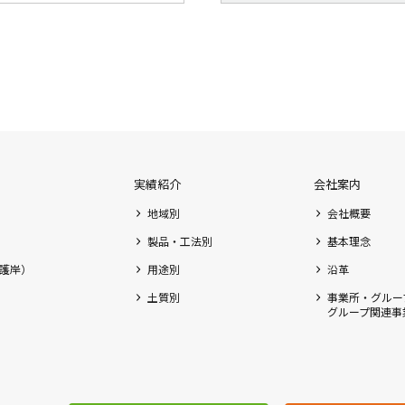
実績紹介
会社案内
地域別
会社概要
製品・工法別
基本理念
護岸）
用途別
沿革
土質別
事業所・グルー
グループ関連事