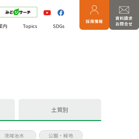
資料請求
採用情報
お問合せ
案内
Topics
SDGs
土質別
流域治水
公園・緑地