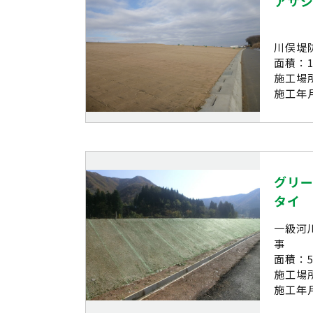
アサ
川俣堤
面積：10
施工場
施工年月
グリ
タイ
一級河
事
面積：5
施工場
施工年月