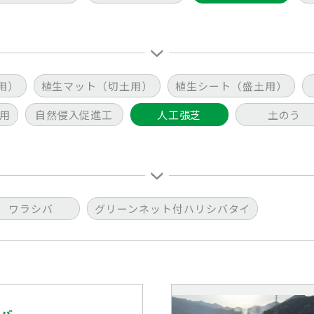
用）
植生マット（切土用）
植生シート（盛土用）
用
自然侵入促進工
人工張芝
土のう
ワラシバ
グリーンネット付ハリシバタイ