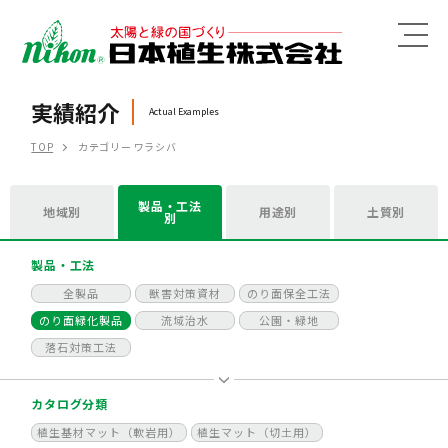
MENU
実績紹介
Actual Examples
TOP
カテゴリー ワラシバ
製品・工法
地域別
用途別
土質別
別
製品・工法
全製品
獣害対策資材
のり面保全工法
のり面緑化製品
流域治水
公園・緑地
落石対策工法
カタログ分類
植生基材マット（軟岩用）
植生マット（切土用）