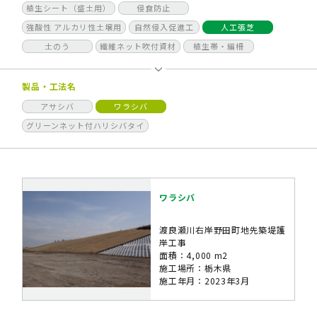
植生シート（盛土用）
侵食防止
強酸性 アルカリ性土壌用
自然侵入促進工
人工張芝
土のう
繊維ネット吹付資材
植生帯・編柵
製品・工法名
アサシバ
ワラシバ
グリーンネット付ハリシバタイ
ワラシバ
渡良瀬川右岸野田町地先築堤護
岸工事
面積：4,000 m2
施工場所：栃木県
施工年月：2023年3月