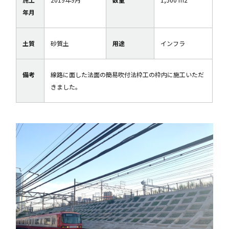
年月
土質
砂質土
用途
インフラ
備考
線路に面した法面の簡易吹付法枠工の枠内に施工いただ
きました。