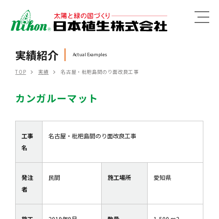
MENU
実績紹介
Actual Examples
TOP
実績
名古屋・枇杷島間のり面改良工事
カンガルーマット
工事
名古屋・枇杷島間のり面改良工事
名
発注
民間
施工場所
愛知県
者
施工
2019年9月
数量
1,500 m2