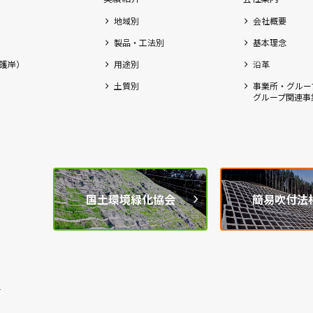
地域別
会社概要
製品・工法別
基本理念
護岸）
用途別
沿革
土質別
事業所・グルー
グループ関連事
国土環境緑化協会
簡易吹付法
1