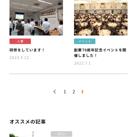
人事
イベント
研修をしています！
創業70周年記念イベントを開
催しました！
2023.9.22
2022.7.1
投
前へ
1
2
3
稿
の
ペ
ー
オススメの記事
ジ
送
SDGs