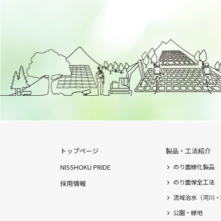
トップページ
製品・工法紹介
NISSHOKU PRIDE
のり面緑化製品
のり面保全工法
採用情報
流域治水（河川・
公園・緑地