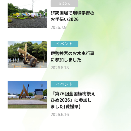
SDGs
研究圃場で環境学習の
お手伝い2026
2026.7.9
イベント
伊勢神宮のお木曳行事
に参加しました
2026.6.18
イベント
『第76回全国植樹祭え
ひめ2026』に参加し
ました(愛媛県)
2026.6.16