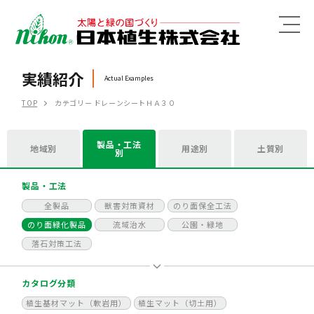
MENU
実績紹介
Actual Examples
TOP
カテゴリー ドレーンシートＨＡ３０
製品・工法
地域別
用途別
土質別
別
製品・工法
全製品
獣害対策資材
のり面保全工法
のり面緑化製品
流域治水
公園・緑地
落石対策工法
カタログ分類
植生基材マット（軟岩用）
植生マット（切土用）