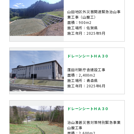
山田地区外災害関連緊急治山事
業工事（山腹工）
面積：900m2
施工場所：佐賀県
施工年月：2025年9月
ドレーンシートＨＡ３０
蓬田村新庁舎建設工事
面積：2,400m2
施工場所：青森県
施工年月：2025年6月
ドレーンシートＨＡ３０
治山激甚災害対策特別緊急事業
山腹工事
面積：2,600m2