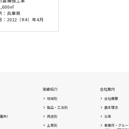
耐震補強工事
,600㎡
所：兵庫県
：2022（R4）年4月
実績紹介
会社案内
地域別
会社概要
製品・工法別
基本理念
護岸）
用途別
沿革
土質別
事業所・グルー