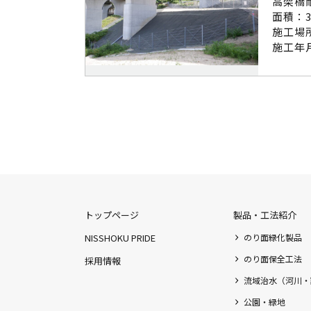
高架橋
面積：3
施工場
施工年月
トップページ
製品・工法紹介
NISSHOKU PRIDE
のり面緑化製品
のり面保全工法
採用情報
流域治水（河川・
公園・緑地