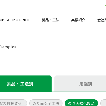
NISSHOKU PRIDE
製品・工法
実績紹介
会社
Examples
製品・工法別
用途別
獣害対策資材
のり面保全工法
のり面緑化製品