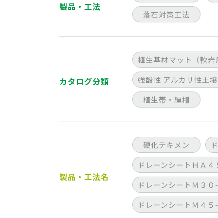
製品・工法
落石対策工法
植生基材マット（軟岩
強酸性 アルカリ性土壌
カタログ分類
植生帯・編柵
硬化テキメン
ドレーンシートＨＡ４
製品・工法名
ドレーンシートＭ３０
ドレーンシートＭ４５