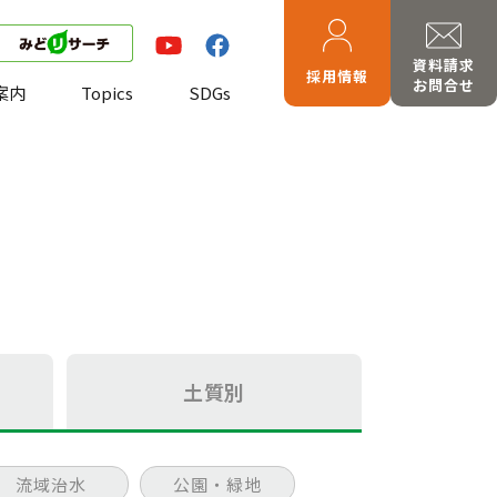
資料請求
採用情報
お問合せ
案内
Topics
SDGs
土質別
流域治水
公園・緑地