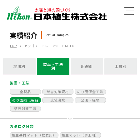
MENU
実績紹介
Actual Examples
TOP
カテゴリー ドレーンシートＭ３０
製品・工法
地域別
用途別
土質別
別
製品・工法
全製品
獣害対策資材
のり面保全工法
のり面緑化製品
流域治水
公園・緑地
落石対策工法
カタログ分類
植生基材マット（軟岩用）
植生マット（切土用）