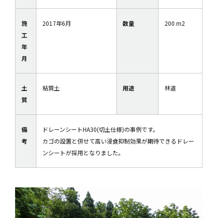
施
2017年6月
数量
200 m2
工
年
月
土
粘質土
用途
林道
質
備
ドレーンシートHA30(切土仕様)の事例です。
考
カゴの設置と併せて高い浸食抑制効果が期待できるドレー
ンシートが採用となりました。