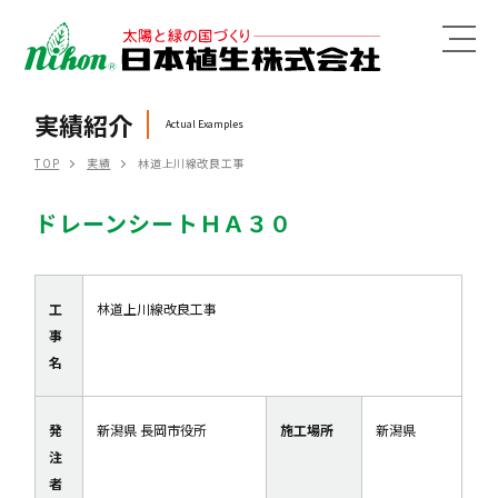
MENU
実績紹介
Actual Examples
TOP
実績
林道上川線改良工事
ドレーンシートＨＡ３０
工
林道上川線改良工事
事
名
発
新潟県 長岡市役所
施工場所
新潟県
注
者