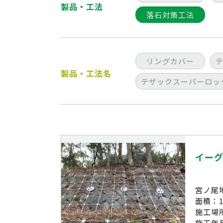
製品・工法
落石対策工法
リングカバー
製品・工法名
テザックスーパーロック
イー
宮ノ尾
面積：1
施工場
施工年月