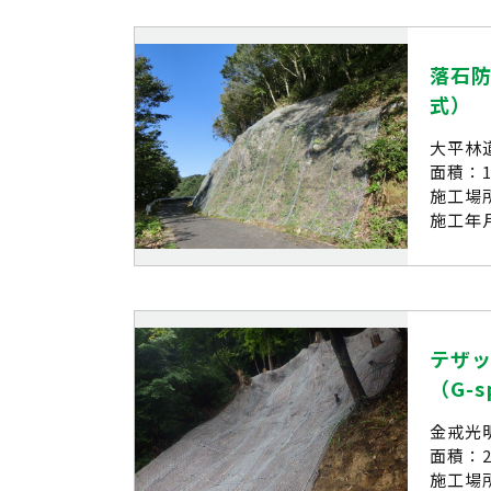
落石防
式）
大平林
面積：1
施工場
施工年月
テザ
（G-s
金戒光
面積：2
施工場