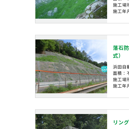
施工場
施工年月
落石防
式）
浜田自
面積：
施工場
施工年月
リン