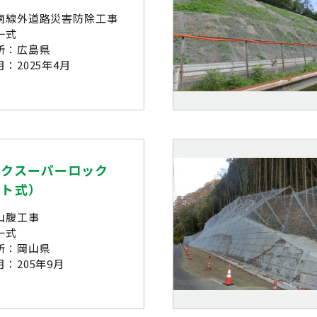
南線外道路災害防除工事
一式
所：広島県
：2025年4月
ックスーパーロック
ット式）
山腹工事
一式
所：岡山県
：205年9月