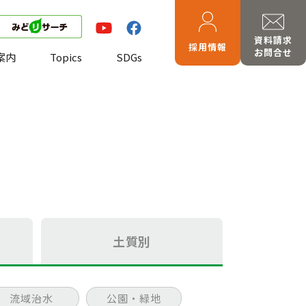
資料請求
採用情報
お問合せ
案内
Topics
SDGs
土質別
流域治水
公園・緑地