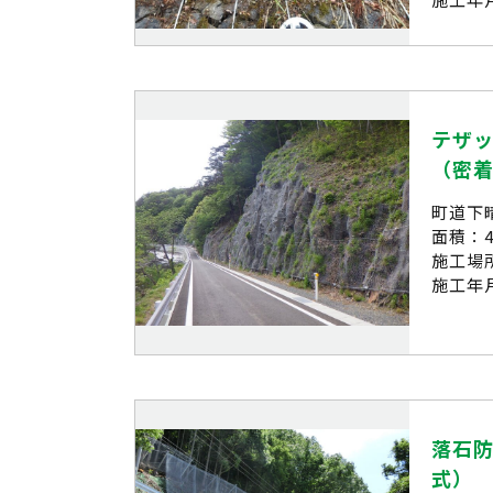
テザ
（密
町道下
面積：4
施工場
施工年月
落石防
式）