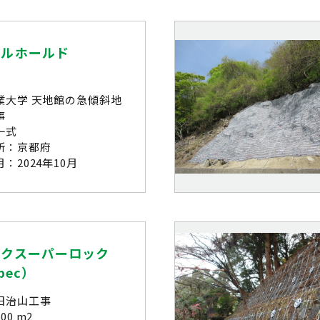
グルホールド
業大学 天地館の急傾斜地
事
一式
所：京都府
：2024年10月
ックスーパーロック
pec）
旧治山工事
00 m2