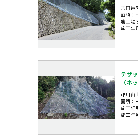
吉田邑
面積：
施工場
施工年月
テザ
（ネ
津川山
面積：
施工場
施工年月