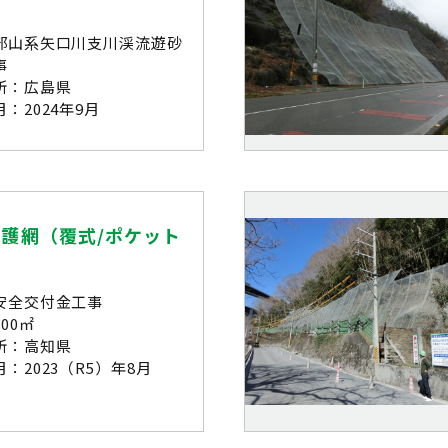
部山系矢口川支川渓流遊砂
事
所：広島県
：2024年9月
護網（覆式/ポケット
安全交付金工事
00㎡
所：高知県
：2023（R5）年8月