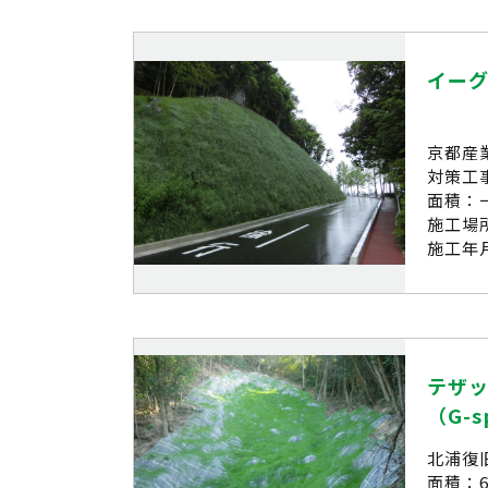
イー
京都産
対策工
面積：
施工場
施工年月
テザ
（G-s
北浦復
面積：6