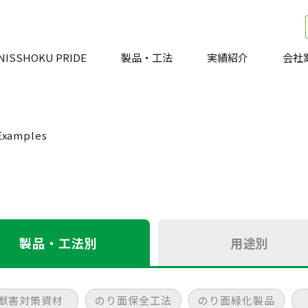
NISSHOKU PRIDE
製品・工法
実績紹介
会社
Examples
製品・工法別
用途別
獣害対策資材
のり面保全工法
のり面緑化製品