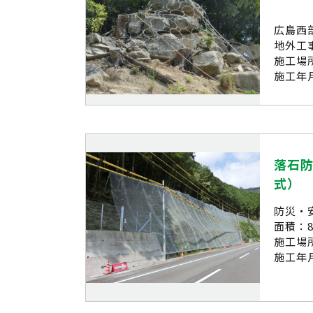
広島西
地外工
施工場
施工年月
落石防
式）
防災・
面積：8
施工場
施工年月