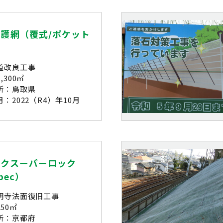
護網（覆式/ポケット
道改良工事
,300㎡
所：鳥取県
：2022（R4）年10月
ックスーパーロック
pec）
明寺法面復旧工事
50㎡
所：京都府