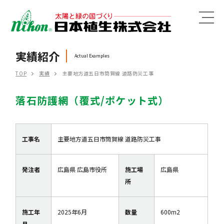
MENU
実績紹介
Actual Examples
TOP
実績
主要地方道五日市筒賀線 道路防災工事
落石防護網（覆式/ポケット式）
工事名
主要地方道五日市筒賀線 道路防災工事
発注者
広島県 広島市役所
施工場
広島県
所
施工年
2025年6月
数量
600m2
月