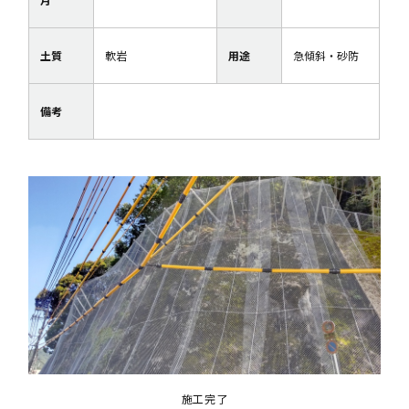
土質
軟岩
用途
急傾斜・砂防
備考
施工完了