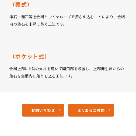
（覆式）
浮石・転石等を金網とワイヤロープで押さえ込むことにより、金網
内の落石を未然に防ぐ工法です。
（ポケット式）
金網上部にH型の支柱を用いて開口部を設置し、上部発生源からの
落石を金網内に落とし込む工法です。
お問い合わせ
よくあるご質問