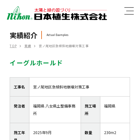
MENU
実績紹介
Actual Examples
TOP
実績
宮ノ尾地区急傾斜地崩壊対策工事
イーグルホールド
工事名
宮ノ尾地区急傾斜地崩壊対策工事
発注者
福岡県 八女県土整備事務
施工場
福岡県
所
所
施工年
2025年9月
数量
230m2
月