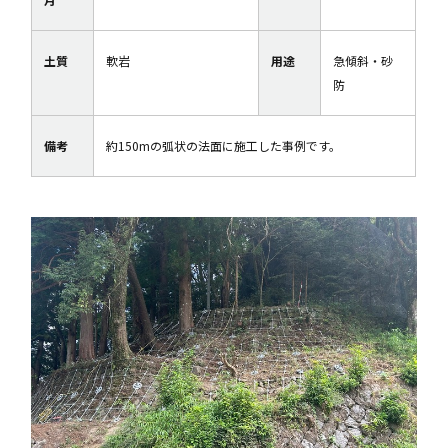
土質
軟岩
用途
急傾斜・砂
防
備考
約150mの弧状の法面に施工した事例です。