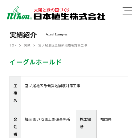
MENU
実績紹介
Actual Examples
TOP
実績
宮ノ尾地区急傾斜地崩壊対策工事
イーグルホールド
工
宮ノ尾地区急傾斜地崩壊対策工事
事
名
発
福岡県 八女県土整備事務所
施工場
福岡県
注
所
者