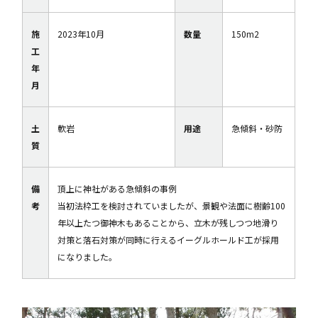
施
2023年10月
数量
150m2
工
年
月
土
軟岩
用途
急傾斜・砂防
質
備
頂上に神社がある急傾斜の事例
考
当初法枠工を検討されていましたが、景観や法面に樹齢100
年以上たつ御神木もあることから、立木が残しつつ地滑り
対策と落石対策が同時に行えるイーグルホールド工が採用
になりました。