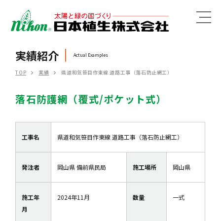
MENU
実績紹介
Actual Examples
TOP
実績
県道和気笹目作東線 道路工事（落石防止網工）
落石防護網（覆式/ポケット式）
工事名
県道和気笹目作東線 道路工事（落石防止網工）
発注者
岡山県 備前県民局
施工場所
岡山県
施工年
2024年11月
数量
一式
月