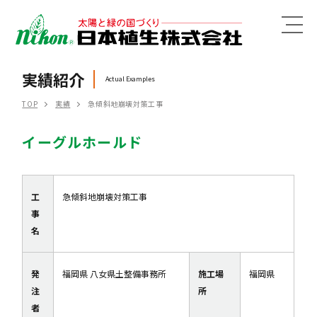
MENU
実績紹介
Actual Examples
TOP
実績
急傾斜地崩壊対策工事
イーグルホールド
工
急傾斜地崩壊対策工事
事
名
発
福岡県 八女県土整備事務所
施工場
福岡県
注
所
者