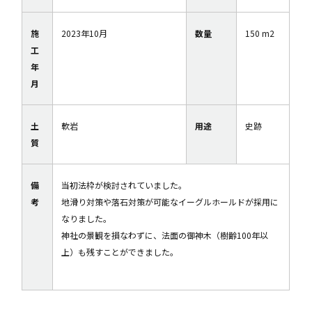
施
2023年10月
数量
150 m2
工
年
月
土
軟岩
用途
史跡
質
備
当初法枠が検討されていました。
考
地滑り対策や落石対策が可能なイーグルホールドが採用に
なりました。
神社の景観を損なわずに、法面の御神木（樹齢100年以
上）も残すことができました。