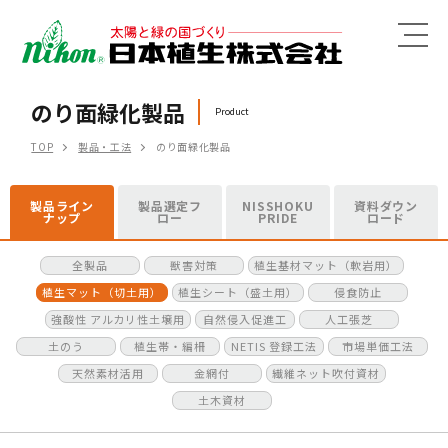
MENU
のり面緑化製品
Product
TOP
製品・工法
のり面緑化製品
製品ライン
製品選定フ
NISSHOKU
資料ダウン
ナップ
ロー
PRIDE
ロード
全製品
獣害対策
植生基材マット（軟岩用）
植生マット（切土用）
植生シート（盛土用）
侵食防止
強酸性 アルカリ性土壌用
自然侵入促進工
人工張芝
土のう
植生帯・編柵
NETIS 登録工法
市場単価工法
天然素材活用
金網付
繊維ネット吹付資材
土木資材