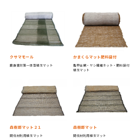
クサマモール
かまくらマット肥料袋付
鹿食害対策一体型植生マット
亀甲金網・ヤシ繊維ネット・肥料袋付
植生マット
森樹郎マット２１
森樹郎マット
間伐材利用植生マット
間伐材利用植生マット