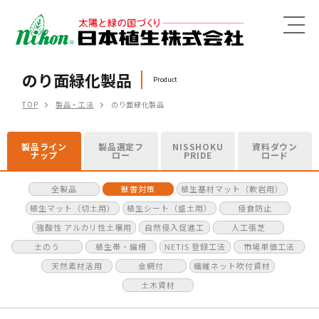
MENU
のり面緑化製品
Product
TOP
製品・工法
のり面緑化製品
製品ライン
製品選定フ
NISSHOKU
資料ダウン
ナップ
ロー
PRIDE
ロード
全製品
獣害対策
植生基材マット（軟岩用）
植生マット（切土用）
植生シート（盛土用）
侵食防止
強酸性 アルカリ性土壌用
自然侵入促進工
人工張芝
土のう
植生帯・編柵
NETIS 登録工法
市場単価工法
天然素材活用
金網付
繊維ネット吹付資材
土木資材