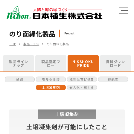
MENU
のり面緑化製品
Product
TOP
製品・工法
のり面緑化製品
製品ライン
製品選定フ
NISSHOKU
資料ダウン
ナップ
ロー
PRIDE
ロード
薄綿
モルタル袋
植物生育促進剤
機能炭
土壌凝集剤
省人化・省力化
土壌凝集剤
土壌凝集剤が可能にしたこと