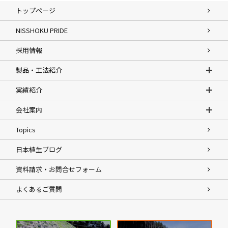
ー
トップページ
改良や沖縄の赤水対策などに使用されてきました。団粒化し
ジ
た表土は、通気・排水・保水・保肥の機能が高まり、植物の
NISSHOKU PRIDE
送
根が成長に必要な栄養の吸収しやすい環境を整えます。長期
り
的に安定したのり面を維持するため、不織布にも植物の通芽
採用情報
や生育を妨げない構造のものを採用しています。ドレーンシ
製品・工法紹介
ートシリーズは、侵食防止と植生工が両立した侵食防止工法
です。
実績紹介
会社案内
Topics
日本植生ブログ
資料請求・お問合せフォーム
よくあるご質問