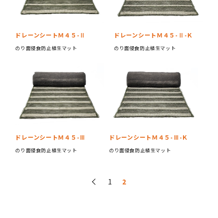
土壌団粒化剤の効果確認試験
ドレーンシートＭ４５-Ⅱ
ドレーンシートＭ４５-Ⅱ-Ｋ
のり面侵食防止植生マット
のり面侵食防止植生マット
ドレーンシートＭ４５-Ⅲ-Ｋ
ドレーンシートＭ４５-Ⅲ
のり面侵食防止植生マット
のり面侵食防止植生マット
泥水抑制状況
投
前へ
1
2
稿
の
土壌凝集剤は、降雨等により土壌微粒子を速やかに団粒化
ペ
し、泥水の発生を抑制する効果があるため、田畑の透水率の