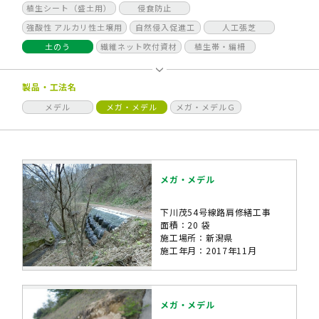
植生シート（盛土用）
侵食防止
強酸性 アルカリ性土壌用
自然侵入促進工
人工張芝
土のう
繊維ネット吹付資材
植生帯・編柵
製品・工法名
メデル
メガ・メデル
メガ・メデルＧ
メガ・メデル
下川茂54号線路肩修繕工事
面積：20 袋
施工場所：新潟県
施工年月：2017年11月
メガ・メデル