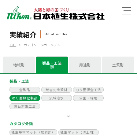
MENU
実績紹介
Actual Examples
TOP
カテゴリー メガ・メデル
製品・工法
地域別
用途別
土質別
別
製品・工法
全製品
獣害対策資材
のり面保全工法
のり面緑化製品
流域治水
公園・緑地
落石対策工法
カタログ分類
植生基材マット（軟岩用）
植生マット（切土用）