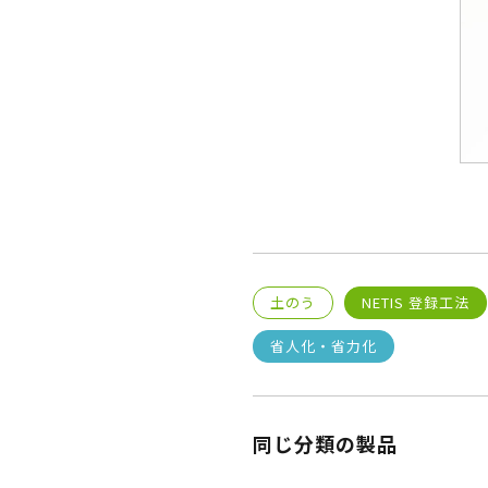
土のう
NETIS 登録工法
省人化・省力化
同じ分類の製品