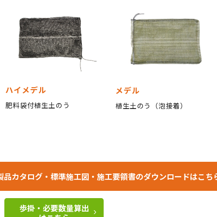
ハイメデル
メデル
肥料袋付植生土のう
植生土のう（泡接着）
製品カタログ・標準施工図・施工要領書の
ダウンロードはこち
歩掛・必要数量算出