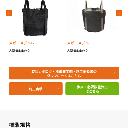
Previous
Next
メガ・メデル
メガ・メデルＧ
肥
大型植生土のう
大型植生土のう
製品カタログ・標準施工図・施工要領書の
ダウンロードはこちら
歩掛・必要数量算出
施工実績
はこちら
標準規格