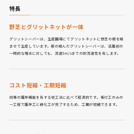
特長
野芝とグリットネットが一体
グリットシーバーは、生産圃場にてグリットネットに野芝の根を絡
ませて生産しています。根の絡んだグリットシーバーは、活着前の
一時的な増水に対しても、流速5m/sまでの耐流速性を有します。
コスト短縮・工期短縮
同等の護岸機能を有する他工法に比べて経済的です。張付工のみの
一工程で護岸工と緑化工が完了するため、工期が短縮できます。