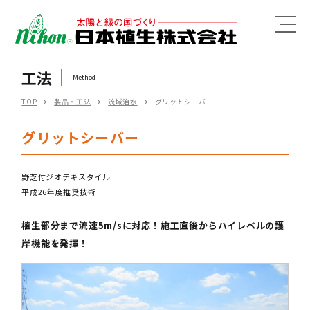
MENU
工法
Method
TOP
製品・工法
流域治水
グリットシーバー
グリットシーバー
野芝付ジオテキスタイル
平成26年度推奨技術
植生部分まで流速5m/sに対応！施工直後からハイレベルの護
岸機能を発揮！