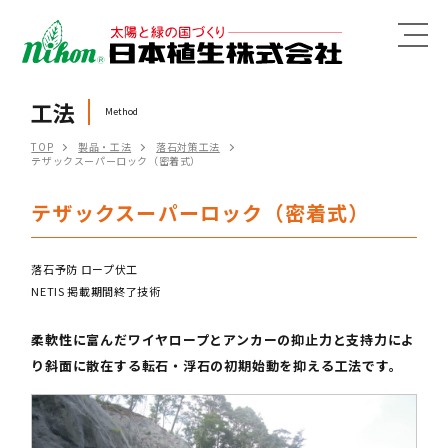
MENU
工法
Method
TOP
製品・工法
落石対策工法
テザックスーパーロック（密着式）
テザックスーパーロック（密着式）
落石予防 ロープ伏工
NETIS 掲載期間終了技術
柔軟性に富んだワイヤロープとアンカーの抑止力と支持力によ
り斜面に散在する転石・浮石の初期始動を抑える工法です。