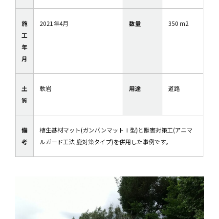
施
2021年4月
数量
350 m2
工
年
月
土
軟岩
用途
道路
質
備
植生基材マット(ガンバンマットⅠ型)と獣害対策工(アニマ
考
ルガード工法 鹿対策タイプ)を併用した事例です。