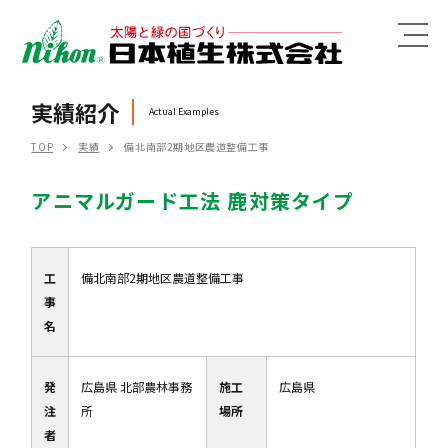
MENU
実績紹介
Actual Examples
TOP
実績
備北南部2期地区農道整備工事
アニマルガード工法 鹿対策タイプ
工
備北南部2期地区農道整備工事
事
名
発
広島県 北部農林事務
施工
広島県
注
所
場所
者