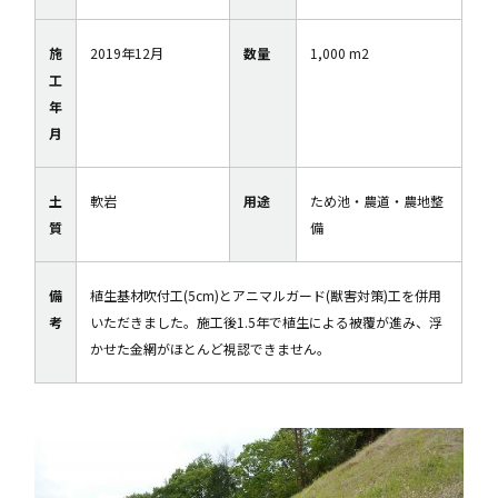
施
2019年12月
数量
1,000 m2
工
年
月
土
軟岩
用途
ため池・農道・農地整
質
備
備
植生基材吹付工(5cm)とアニマルガード(獣害対策)工を併用
考
いただきました。施工後1.5年で植生による被覆が進み、浮
かせた金網がほとんど視認できません。