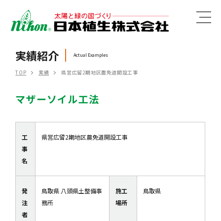
MENU
実績紹介
Actual Examples
TOP
実績
県営広留2期地区農免道開設工事
マザーソイル工法
工
県営広留2期地区農免道開設工事
事
名
発
鳥取県 八頭県土整備事
施工
鳥取県
注
務所
場所
者