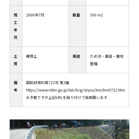
施
2006年7月
数量
500 m2
工
年
月
土
礫質土
用途
ため池・農道・農地
質
整備
備
国総研資料第722号 第2編
考
https://www.nilim.go.jp/lab/bcg/siryou/tnn/tnn0722.htm
お手数ですが上記URLを貼り付けて検索願います