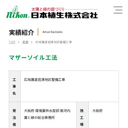
MENU
実績紹介
Actual Examples
TOP
実績
広域農道岩湧地区整備工事
マザーソイル工法
工
広域農道岩湧地区整備工事
事
名
発
大阪府 環境農林水産部 南河内
施
大阪府
注
農と緑の総合事務所
工
者
場