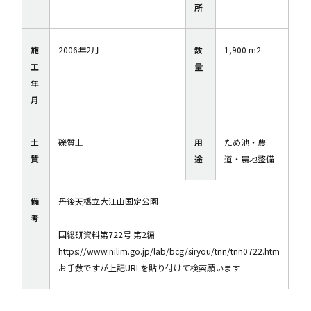
所
施
2006年2月
数
1,900 m2
工
量
年
月
土
礫質土
用
ため池・農
質
途
道・農地整備
備
丹後天橋立大江山国定公園
考
国総研資料第722号 第2編
https://www.nilim.go.jp/lab/bcg/siryou/tnn/tnn0722.htm
お手数ですが上記URLを貼り付けて検索願います