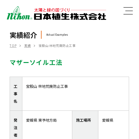
MENU
実績紹介
Actual Examples
TOP
実績
宝股山 林地荒廃防止工事
マザーソイル工法
工
宝股山 林地荒廃防止工事
事
名
発
愛媛県 東予地方局
施工場所
愛媛県
注
者