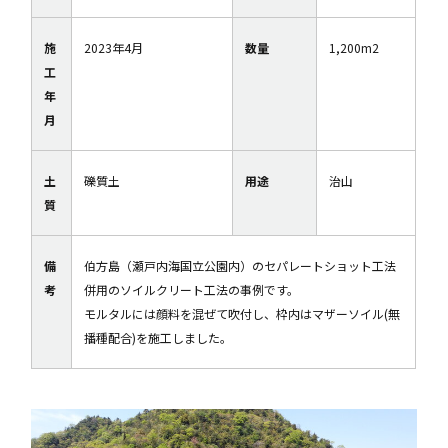
施
2023年4月
数量
1,200m2
工
年
月
土
礫質土
用途
治山
質
備
伯方島（瀬戸内海国立公園内）のセパレートショット工法
考
併用のソイルクリート工法の事例です。
モルタルには顔料を混ぜて吹付し、枠内はマザーソイル(無
播種配合)を施工しました。