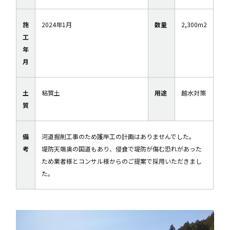
施
2024年1月
数量
2,300m2
工
年
月
土
粘質土
用途
越水対策
質
備
河道掘削工事のため護岸工の計画はありませんでした。
考
堤防天端奥の国道もあり、侵食で堤防が傷む恐れがあった
ため業者様とコンサル様からのご提案で採用いただきまし
た。