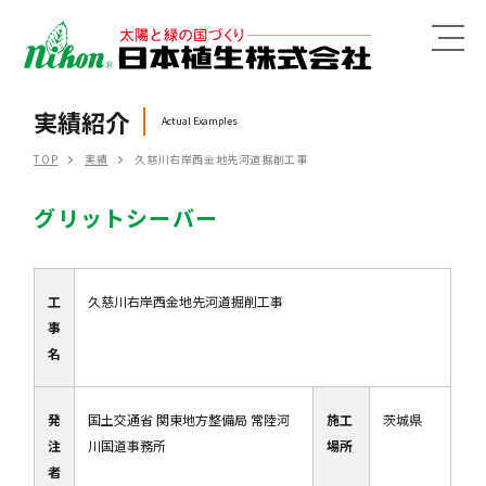
MENU
実績紹介
Actual Examples
TOP
実績
久慈川右岸西金地先河道掘削工事
グリットシーバー
工
久慈川右岸西金地先河道掘削工事
事
名
発
国土交通省 関東地方整備局 常陸河
施工
茨城県
注
川国道事務所
場所
者