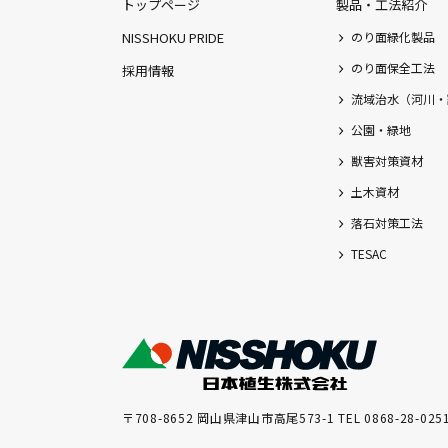
トップページ
製品・工法紹介
NISSHOKU PRIDE
のり面緑化製品
のり面保全工法
採用情報
流域治水（河川・
公園・緑地
獣害対策資材
土木資材
落石対策工法
TESAC
〒708-8652 岡山県津山市高尾573-1 TEL 0868-28-025