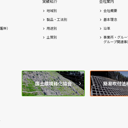
実績紹介
会社案内
地域別
会社概要
製品・工法別
基本理念
護岸）
用途別
沿革
土質別
事業所・グルー
グループ関連事
国土環境緑化協会
簡易吹付法
1