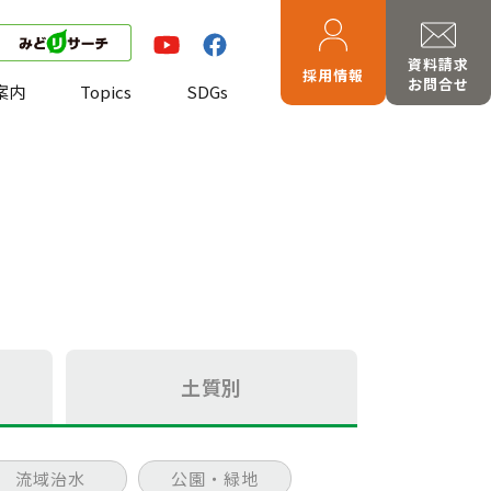
資料請求
採用情報
お問合せ
案内
Topics
SDGs
土質別
流域治水
公園・緑地