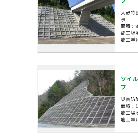
プ
大野竹
事
面積：8
施工場
施工年月
ソイル
プ
災害防
面積：1,
施工場
施工年月