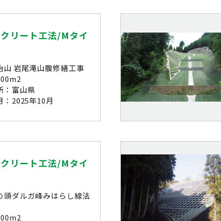
クリート工法/Mタイ
治山 岩尾滝山腹修繕工事
00m2
所：富山県
：2025年10月
クリート工法/Mタイ
の頭ダルガ峰みはらし線法
00m2