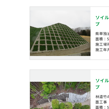
ソイル
プ
県単独
面積：5
施工場
施工年月
ソイル
プ
林道竹
面工事
面積：5