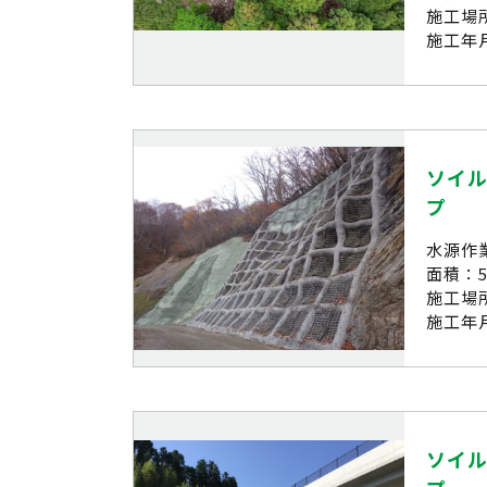
施工場
施工年月
ソイル
プ
水源作
面積：5
施工場
施工年月
ソイル