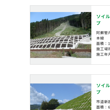
ソイル
プ
阿蘇管
本線
面積：1,
施工場
施工年月
ソイル
プ
市道新
面積：6