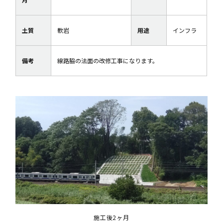
土質
軟岩
用途
インフラ
備考
線路脇の法面の改修工事になります。
施工後2ヶ月