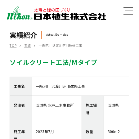
MENU
実績紹介
Actual Examples
TOP
実績
一級河川 沢渡川河川改修工事
ソイルクリート工法/Mタイプ
工事名
一級河川 沢渡川河川改修工事
発注者
茨城県 水戸土木事務所
施工場
茨城県
所
施工年
2023年7月
数量
300m2
月