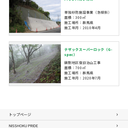
単独砂防施設事業（急傾斜）
面積：300㎡
施工場所：群馬県
施工年月：2010年4月
テザックスーパーロック（G-
spec）
鍋割地区復旧治山工事
面積：700㎡
施工場所：群馬県
施工年月：2020年7月
トップページ
NISSHOKU PRIDE