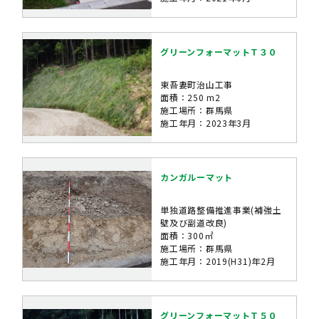
グリーンフォーマットＴ３０
東吾妻町治山工事
面積：250 m2
施工場所：群馬県
施工年月：2023年3月
カンガルーマット
単独道路整備推進事業(補強土
壁及び副道改良)
面積：300㎡
施工場所：群馬県
施工年月：2019(H31)年2月
グリーンフォーマットＴ５０