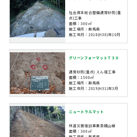
社会資本総合整備通常砂防(重
点)工事
面積：300㎡
施工場所：群馬県
施工年月：2018(H30)年10月
グリーンフォーマットＴ３０
通常砂防(重点) えん堤工事
面積：1500㎡
施工場所：群馬県
施工年月：2019(H31)年3月
ニュートラルマット
林道災害復旧事業吾嬬山線
面積：300㎡
施工場所：群馬県