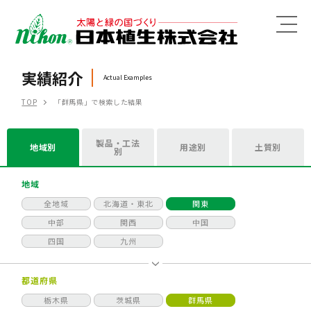
MENU
実績紹介
Actual Examples
TOP
「群馬県」で検索した結果
製品・工法
地域別
用途別
土質別
別
地域
全地域
北海道・東北
関東
中部
関西
中国
四国
九州
都道府県
栃木県
茨城県
群馬県