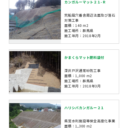
カンガルーマット２１-Ｒ
荒船風穴番舎周辺法面及び落石
対策工事
面積：140 m2
施工場所：群馬県
施工年月：2018年2月
かまくらマット肥料袋付
深井戸沢通常砂防工事
面積：1,000 m2
施工場所：群馬県
施工年月：2018年3月
ハリシバカンガルー２１
県営水利施設等保全高度化事業
面積：1,300 m2