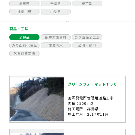
埼玉県
千葉県
東京都
神奈川県
山梨県
製品・工法
全製品
獣害対策資材
のり面保全工法
のり面緑化製品
流域治水
公園・緑地
落石対策工法
グリーンフォーマットＴ５０
田沢発電所管理用道路工事
面積：500 m2
施工場所：群馬県
施工年月：2017年11月