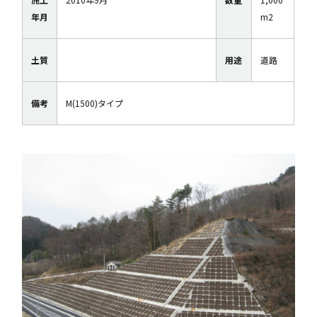
年月
m2
土質
用途
道路
備考
M(1500)タイプ