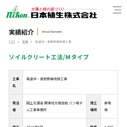
MENU
実績紹介
Actual Examples
TOP
実績
県道林・長野原線改良工事
ソイルクリート工法/Mタイプ
工事
県道林・長野原線改良工事
名
発注
国土交通省 関東地方建設局 八ツ場ダ
施工
群馬
者
ム工事事務所
場所
県
施工
2010年9月
数量
1,000