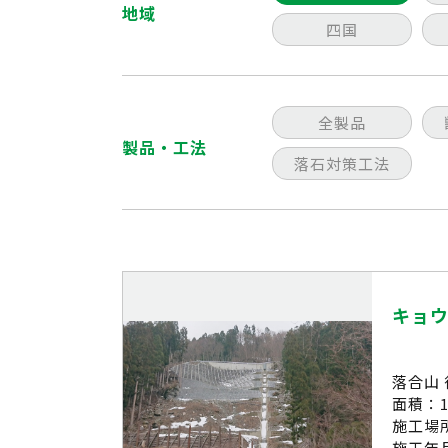
地域
四国
全製品
製品・工法
落石対策工法
キョ
落合山
面積：1
施工場
施工年月