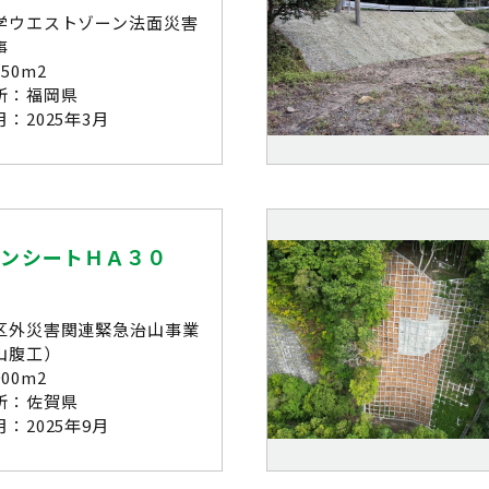
学ウエストゾーン法面災害
事
50m2
所：福岡県
：2025年3月
ーンシートＨＡ３０
区外災害関連緊急治山事業
山腹工）
00m2
所：佐賀県
：2025年9月