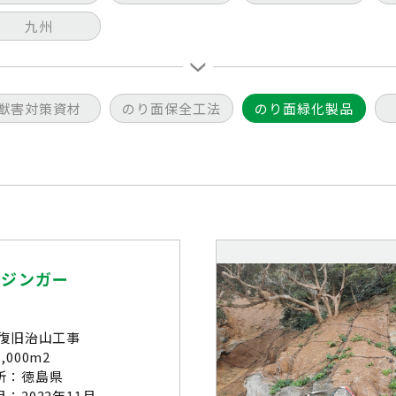
九州
獣害対策資材
のり面保全工法
のり面緑化製品
ウジンガー
 復旧治山工事
,000m2
所：徳島県
：2022年11月