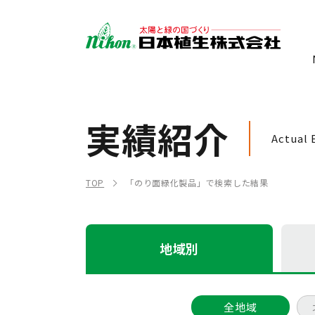
実績紹介
Actual 
TOP
「のり面緑化製品」で検索した結果
地域別
全地域