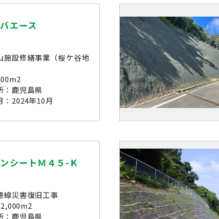
シバエース
山施設修繕事業（桜ケ谷地
）
00m2
所：鹿児島県
：2024年10月
ンシートＭ４５-Ｋ
徳線災害復旧工事
,000m2
所：鹿児島県