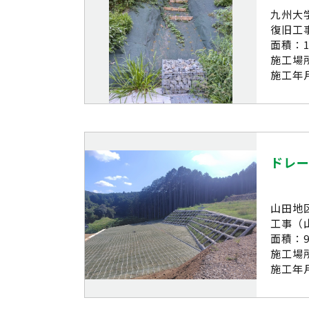
九州大
復旧工
面積：1
施工場
施工年月
ドレ
山田地
工事（
面積：9
施工場
施工年月