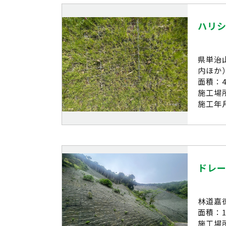
ハリ
県単治
内ほか
面積：4
施工場
施工年月
ドレー
林道嘉
面積：12
施工場