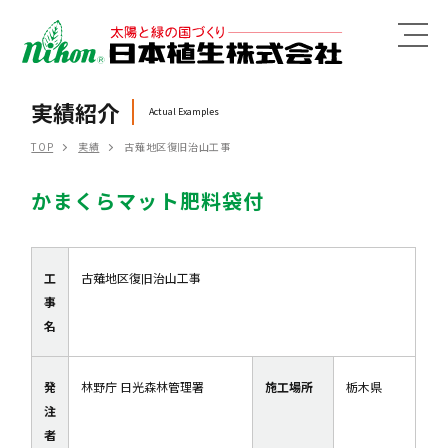
MENU
実績紹介
Actual Examples
TOP
実績
古薙地区復旧治山工事
かまくらマット肥料袋付
工
古薙地区復旧治山工事
事
名
発
林野庁 日光森林管理署
施工場所
栃木県
注
者