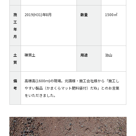
施
2019(H31)年8月
数量
1500㎡
工
年
月
土
礫質土
用途
治山
質
備
高標高(1600ｍ)の現場。元請様・施工会社様から「施工し
考
やすい製品（かまくらマット肥料袋付）だね」とのお言葉
をいただきました。