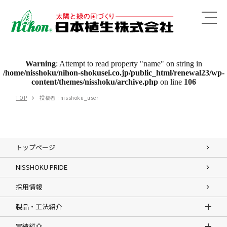
MENU
Warning
: Attempt to read property "name" on string in
/home/nisshoku/nihon-shokusei.co.jp/public_html/renewal23/wp-
content/themes/nisshoku/archive.php
on line
106
TOP
投稿者 : nisshoku_user
トップページ
NISSHOKU PRIDE
採用情報
製品・工法紹介
実績紹介